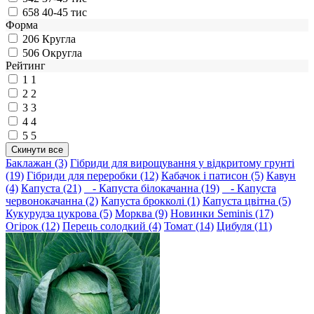
658
40-45 тис
Форма
206
Кругла
506
Округла
Рейтинг
1
1
2
2
3
3
4
4
5
5
Баклажан (3)
Гібриди для вирощування у відкритому грунті
(19)
Гібриди для переробки (12)
Кабачок і патисон (5)
Кавун
(4)
Капуста (21)
- Капуста білокачанна (19)
- Капуста
червонокачанна (2)
Капуста брокколі (1)
Капуста цвітна (5)
Кукурудза цукрова (5)
Морква (9)
Новинки Seminis (17)
Огірок (12)
Перець солодкий (4)
Томат (14)
Цибуля (11)