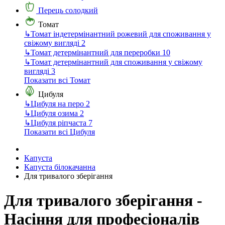
Перець солодкий
Томат
↳
Томат індетермінантний рожевий для споживання у
свіжому вигляді
2
↳
Томат детермінантний для переробки
10
↳
Томат детермінантний для споживання у свіжому
вигляді
3
Показати всі Томат
Цибуля
↳
Цибуля на перо
2
↳
Цибуля озима
2
↳
Цибуля ріпчаста
7
Показати всі Цибуля
Капуста
Капуста білокачанна
Для тривалого зберігання
Для тривалого зберігання -
Насіння для професіоналів