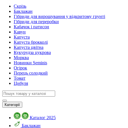
Скрізь
Баклажан
Гібриди для вирощування у відкритому грунті
Гібриди для переробки
Кабачок і патисон
Кавун
Капуста
Капуста брокколі
Капуста цвітна
Кукурудза цукрова
Морква
Новинки Seminis
Огірок
Перець солодкий
Томат
Цибуля
Категорії
Каталог 2025
Баклажан