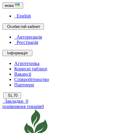
мова
English
Особистий кабінет
Авторизація
Реєстрація
Інформація
Агротехніка
Корисні таблиці
Вакансії
Співробітництво
Партнери
51,70
Закладки
0
порівняння товарів
0