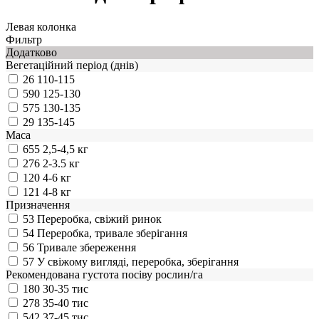
Левая колонка
Фильтр
Додатково
Вегетаційний період (днів)
26
110-115
590
125-130
575
130-135
29
135-145
Маса
655
2,5-4,5 кг
276
2-3.5 кг
120
4-6 кг
121
4-8 кг
Призначення
53
Переробка, свіжий ринок
54
Переробка, тривале зберігання
56
Тривале збереження
57
У свіжому вигляді, переробка, зберігання
Рекомендована густота посіву рослин/га
180
30-35 тис
278
35-40 тис
542
37-45 тис