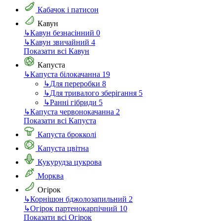
Кабачок і патисон
Кавун
↳
Кавун безнасінний
0
↳
Кавун звичайний
4
Показати всі Кавун
Капуста
↳
Капуста білокачанна
19
↳
Для переробки
8
↳
Для тривалого зберігання
5
↳
Ранні гібриди
5
↳
Капуста червонокачанна
2
Показати всі Капуста
Капуста брокколі
Капуста цвітна
Кукурудза цукрова
Морква
Огірок
↳
Корнішон бджолозапильний
2
↳
Огірок партенокарпічний
10
Показати всі Огірок