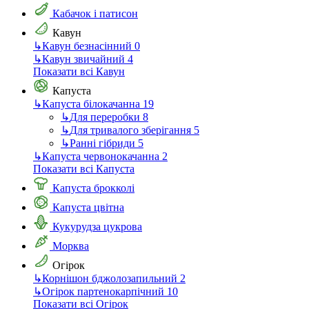
Кабачок і патисон
Кавун
↳
Кавун безнасінний
0
↳
Кавун звичайний
4
Показати всі Кавун
Капуста
↳
Капуста білокачанна
19
↳
Для переробки
8
↳
Для тривалого зберігання
5
↳
Ранні гібриди
5
↳
Капуста червонокачанна
2
Показати всі Капуста
Капуста брокколі
Капуста цвітна
Кукурудза цукрова
Морква
Огірок
↳
Корнішон бджолозапильний
2
↳
Огірок партенокарпічний
10
Показати всі Огірок