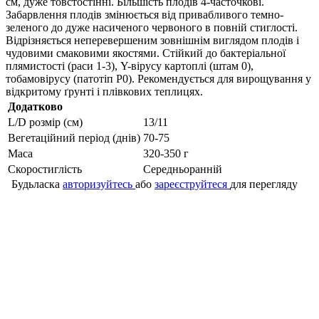
см, дуже товстостінні. Більшість плодів 4-часточкові.
Забарвлення плодів змінюється від привабливого темно-
зеленого до дуже насиченого червоного в повній стиглості.
Відрізняється неперевершеним зовнішнім виглядом плодів і
чудовими смаковими якостями. Стійкий до бактеріальної
плямистості (раси 1-3), Y-вірусу картоплі (штам 0),
тобамовірусу (патотіп P0). Рекомендується для вирощування у
відкритому ґрунті і плівкових теплицях.
Додатково
L/D розмір (см)
13/11
Вегетаційний період (днів)
70-75
Маса
320-350 г
Скоростиглість
Середньоранній
Будьласка
авторизуйтесь
або
зареєструйтеся
для перегляду