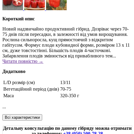
Короткий опис
Новий надзвичайно продуктивний гібрид. Дозріває через 70-
75 днів після пересадки, в залежності від умов вирощування.
Рослина сильноросла, кущ прямостоячий з відкритим
габітусом. Формує плоди кубовидної форми, розміром 13 х 11
см, дуже товстостінні. Більшість плодів 4-часточкові.
Забарвлення плодів змінюється від привабливого тем...
Читати повністю →
Додатково
L/D розмір (см)
13/11
Вегетаційний період (днів)
70-75
Маса
320-350 г
...
Всі характеристики
Детальну консультацію по даному гібриду можна отримати
за телефоном:
+38 (050) 500-78-28