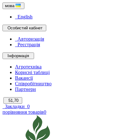
мова
English
Особистий кабінет
Авторизація
Реєстрація
Інформація
Агротехніка
Корисні таблиці
Вакансії
Співробітництво
Партнери
51,70
Закладки
0
порівняння товарів
0