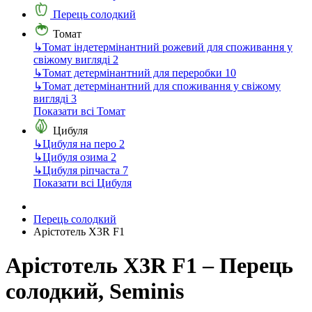
Перець солодкий
Томат
↳
Томат індетермінантний рожевий для споживання у
свіжому вигляді
2
↳
Томат детермінантний для переробки
10
↳
Томат детермінантний для споживання у свіжому
вигляді
3
Показати всі Томат
Цибуля
↳
Цибуля на перо
2
↳
Цибуля озима
2
↳
Цибуля ріпчаста
7
Показати всі Цибуля
Перець солодкий
Арістотель X3R F1
Арістотель X3R F1 – Перець
солодкий, Seminis