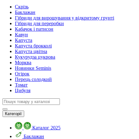
Скрізь
Баклажан
Гібриди для вирощування у відкритому грунті
Гібриди для переробки
Кабачок і патисон
Кавун
Капуста
Капуста брокколі
Капуста цвітна
Кукурудза цукрова
Морква
Новинки Seminis
Огірок
Перець солодкий
Томат
Цибуля
Категорії
Каталог 2025
Баклажан